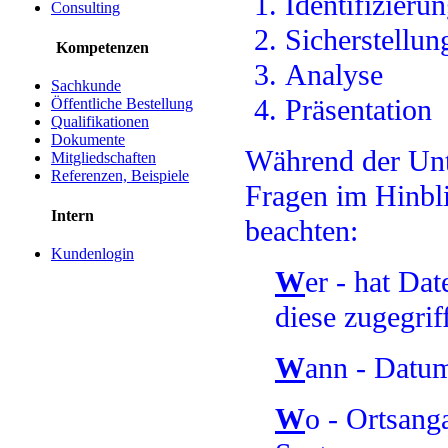
Identifizieru
Consulting
Sicherstellun
Kompetenzen
Analyse
Sachkunde
Präsentation
Öffentliche Bestellung
Qualifikationen
Dokumente
Während der Unt
Mitgliedschaften
Referenzen, Beispiele
Fragen im Hinbli
Intern
beachten:
Kundenlogin
W
er - hat Dat
diese zugegrif
W
ann - Datum
W
o - Ortsang