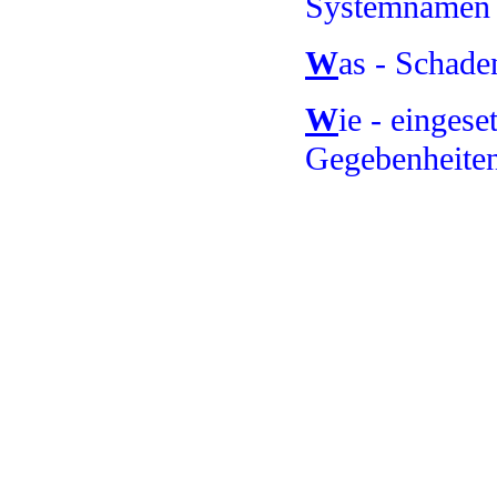
Systemnamen
W
as - Schade
W
ie - eingese
Gegebenheite