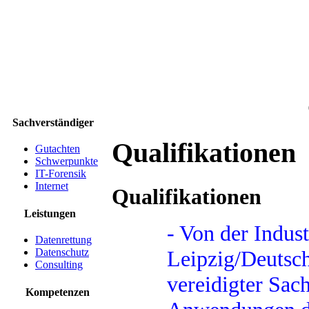
Sachverständiger
Qualifikationen
Gutachten
Schwerpunkte
IT-Forensik
Internet
Qualifikationen
Leistungen
- Von der Indus
Datenrettung
Leipzig/Deutsch
Datenschutz
Consulting
vereidigter Sac
Kompetenzen