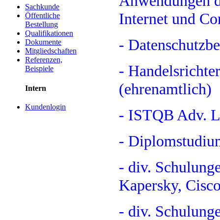
Anwendungen de
Sachkunde
Internet und Co
Öffentliche
Bestellung
Qualifikationen
- Datenschutzb
Dokumente
Mitgliedschaften
Referenzen,
- Handelsrichte
Beispiele
(ehrenamtlich)
Intern
Kundenlogin
- ISTQB Adv. L
- Diplomstudiu
- div. Schulunge
Kapersky, Cisco
- div. Schulung