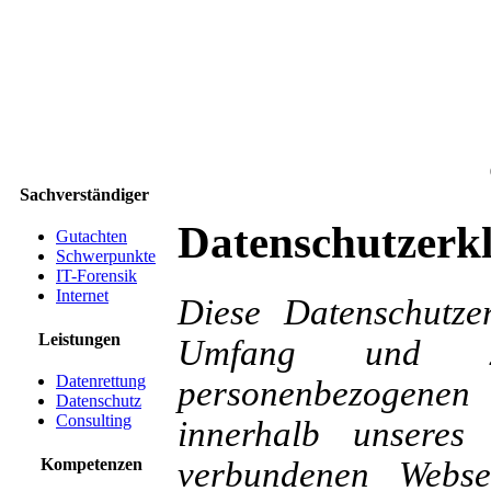
Sachverständiger
Datenschutzerk
Gutachten
Schwerpunkte
IT-Forensik
Internet
Diese Datenschutze
Leistungen
Umfang und Z
Datenrettung
personenbezogenen
Datenschutz
Consulting
innerhalb unsere
verbundenen Webse
Kompetenzen