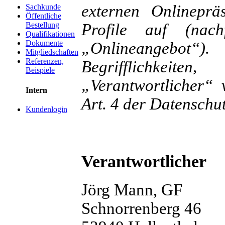
externen Onlineprä
Sachkunde
Öffentliche
Profile auf (nac
Bestellung
Qualifikationen
Dokumente
„Onlineangebot“)
Mitgliedschaften
Referenzen,
Begrifflichkeite
Beispiele
„Verantwortlicher“ 
Intern
Art. 4 der Datensch
Kundenlogin
Verantwortlicher
Jörg Mann, GF
Schnorrenberg 46