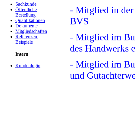
Sachkunde
- Mitglied in d
Öffentliche
Bestellung
BVS
Qualifikationen
Dokumente
Mitgliedschaften
- Mitglied im B
Referenzen,
Beispiele
des Handwerks e
Intern
- Mitglied im B
Kundenlogin
und Gutachterwe